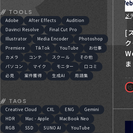
TOOLS
メ
Adobe
After Effects
Audition
Davinci Resolve
Final Cut Pro
[
Illustrator
Media Encoder
Photoshop
ク
Premiere
TikTok
YouTube
お仕事
W
カメラ
コンテ
スクール
その他
ま
パソコン
マイク
モニター
口コミ
必見
案件獲得
生成AI
用語集
TAGS
Creative Cloud
CXL
ENG
Gemini
HDR
Mac - Apple
MacBook Neo
RGB
SSD
SUNO AI
YouTube