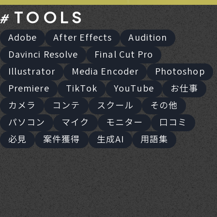
TOOLS
Adobe
After Effects
Audition
Davinci Resolve
Final Cut Pro
Illustrator
Media Encoder
Photoshop
Premiere
TikTok
YouTube
お仕事
カメラ
コンテ
スクール
その他
パソコン
マイク
モニター
口コミ
必見
案件獲得
生成AI
用語集