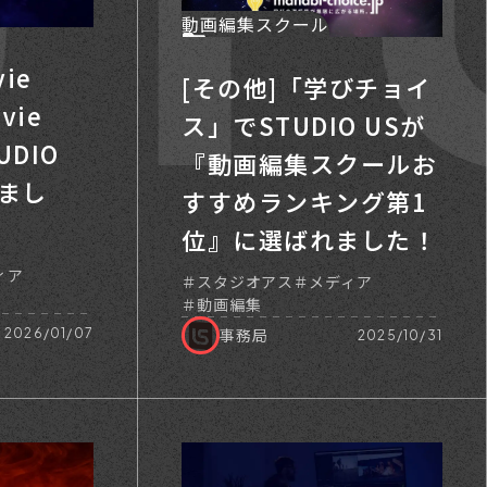
動画編集スクール
ie
[その他]「学びチョイ
vie
ス」でSTUDIO USが
UDIO
『動画編集スクールお
まし
すすめランキング第1
位』に選ばれました！
ィア
スタジオアス
メディア
動画編集
事務局
2026/01/07
2025/10/31