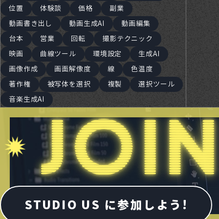
位置
体験談
価格
副業
動画書き出し
動画生成AI
動画編集
台本
営業
回転
撮影テクニック
映画
曲線ツール
環境設定
生成AI
画像作成
画面解像度
線
色温度
著作権
被写体を選択
複製
選択ツール
音楽生成AI
STUDIO US に参加しよう!