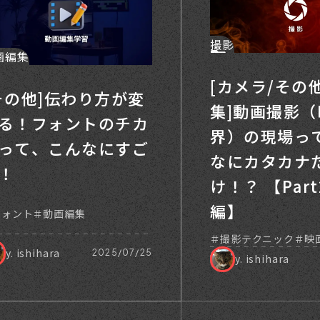
撮影
画編集
[カメラ/その
その他]伝わり方が変
集]動画撮影
る！フォントのチカ
界）の現場っ
って、こんなにすご
なにカタカナ
！
け！？ 【Par
編】
フォント
動画編集
撮影テクニック
映
y. ishihara
2025/07/25
y. ishihara