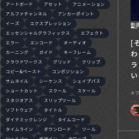
アートボード
アセット
アニメーション
アルファチャンネル
アンカーポイント
イーズ
エクスプレッション
動
エッセンシャルグラフィックス
エフェクト
[
エラー
エンコード
オーディオ
わ
カーニング
ガイド
キーフレーム
クラウドワークス
グリッド
クリップ
ラ
コピー&ペースト
コンポジション
い
サムネイル
シーケンス
シェイプパス
ショートカット
スクール
スケール
スタジオアス
スリップツール
ソフトウェア
タイトル
ダイナミックレンジ
タイムコード
タイムライン
ダウンロード
ツール