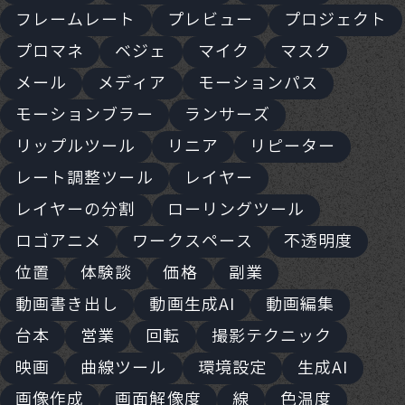
フレームレート
プレビュー
プロジェクト
プロマネ
ベジェ
マイク
マスク
メール
メディア
モーションパス
モーションブラー
ランサーズ
リップルツール
リニア
リピーター
レート調整ツール
レイヤー
レイヤーの分割
ローリングツール
ロゴアニメ
ワークスペース
不透明度
位置
体験談
価格
副業
動画書き出し
動画生成AI
動画編集
台本
営業
回転
撮影テクニック
映画
曲線ツール
環境設定
生成AI
画像作成
画面解像度
線
色温度