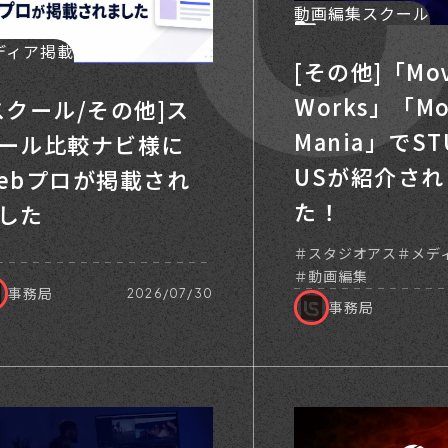
動画編集スクール
ディア掲載
[その他]「Mov
Works」「Mo
スクール/その他]ス
Mania」でST
ール比較ナビ様に
USが紹介され
ebプロが掲載され
た！
した
スタジオアス
メデ
動画編集
事務局
2026/07/30
事務局