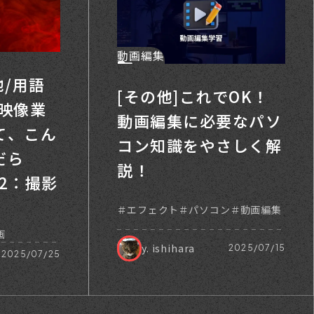
動画編集
他/用語
[その他]これでOK！
（映像業
動画編集に必要なパソ
て、こん
コン知識をやさしく解
だら
説！
t2：撮影
エフェクト
パソコン
動画編集
画
y. ishihara
2025/07/15
2025/07/25