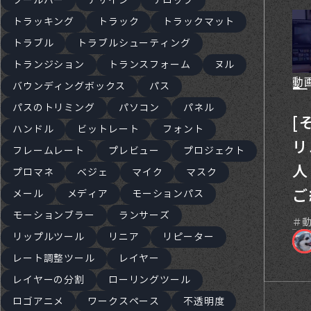
ツールバー
デザイン
テロップ
トラッキング
トラック
トラックマット
トラブル
トラブルシューティング
トランジション
トランスフォーム
ヌル
動
バウンディングボックス
パス
パスのトリミング
パソコン
パネル
[
ハンドル
ビットレート
フォント
リ
フレームレート
プレビュー
プロジェクト
人
プロマネ
ベジェ
マイク
マスク
ご
メール
メディア
モーションパス
モーションブラー
ランサーズ
リップルツール
リニア
リピーター
レート調整ツール
レイヤー
レイヤーの分割
ローリングツール
ロゴアニメ
ワークスペース
不透明度