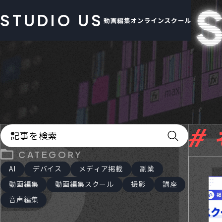
STUDIO US
 F
CATEGORY
AI
デバイス
メディア掲載
副業
動画編集
動画編集スクール
撮影
講座
音声編集