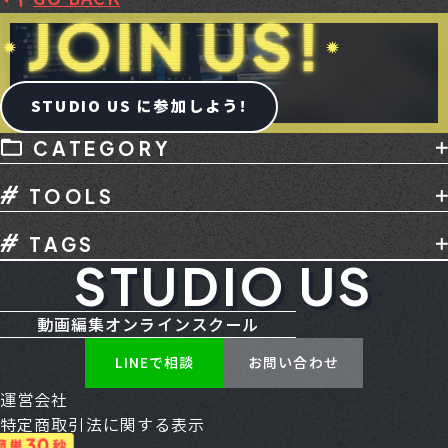
STUDIO US に参加しよう!
CATEGORY
AI
デバイス
メディア掲載
副業
TOOLS
動画編集
動画編集スクール
撮影
講座
Adobe
After Effects
Audition
音声編集
TAGS
Davinci Resolve
Final Cut Pro
Illustrator
STUDIO US
Creative Cloud
CXL
ENG
Gemini
Media Encoder
Photoshop
Premiere
HDR
Mac - Apple
MacBook Neo
RGB
TikTok
YouTube
お仕事
カメラ
動画編集オンラインスクール
SSD
SUNO AI
YouTube
アートボード
コンテ
スクール
その他
パソコン
LINEで相談
お問い合わせ
アセット
アニメーション
アルファチャンネル
マイク
モニター
口コミ
必見
案件獲得
運営会社
アンカーポイント
イーズ
エクスプレッション
生成AI
用語集
特定商取引法に関する表示
エッセンシャルグラフィックス
エフェクト