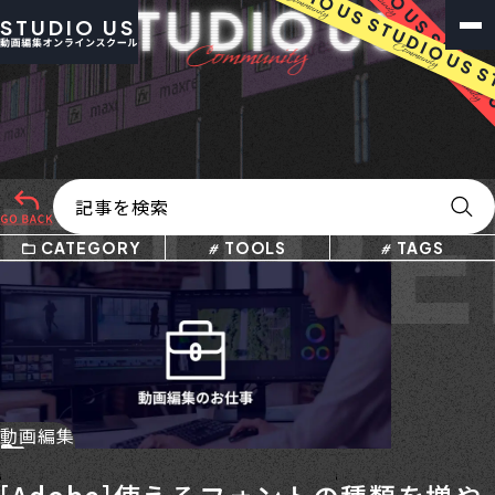
STUDIO US
TURE
E
CATEGORY
TOOLS
TAGS
動画編集