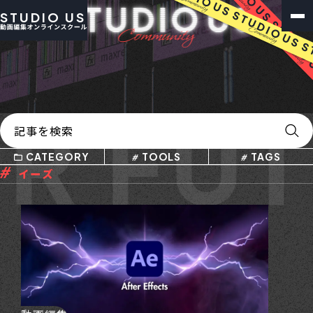
STUDIO US
R FU
CATEGORY
TOOLS
TAGS
イーズ