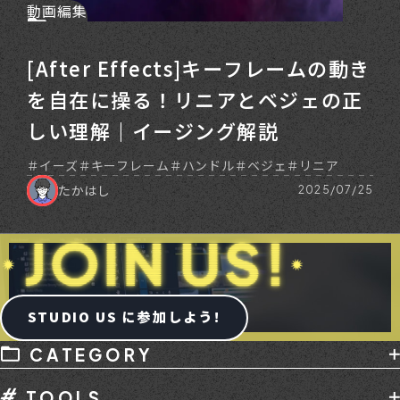
動画編集
[After Effects]キーフレームの動き
を自在に操る！リニアとベジェの正
しい理解｜イージング解説
イーズ
キーフレーム
ハンドル
ベジェ
リニア
たかはし
2025/07/25
STUDIO US に参加しよう!
CATEGORY
AI
デバイス
メディア掲載
副業
TOOLS