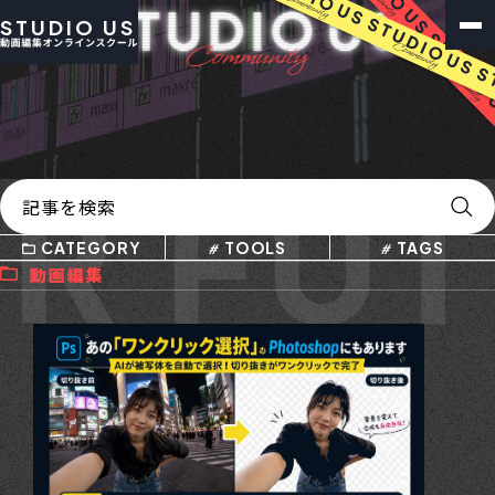
STUDIO US
 FUT
CATEGORY
TOOLS
TAGS
動画編集