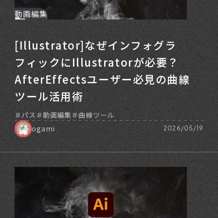
動画編集
[Illustrator]なぜインフォグラ
フィックにIllustratorが必要？
AfterEffectsユーザー必見の曲線
ツール活用術
パス
動画編集
曲線ツール
ogami
2026/05/19