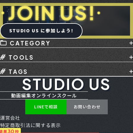
STUDIO US に参加しよう!
CATEGORY
AI
デバイス
メディア掲載
副業
TOOLS
動画編集
動画編集スクール
撮影
講座
Adobe
After Effects
Audition
音声編集
TAGS
Davinci Resolve
Final Cut Pro
Illustrator
STUDIO US
Creative Cloud
CXL
ENG
Gemini
Media Encoder
Photoshop
Premiere
HDR
Mac - Apple
MacBook Neo
RGB
TikTok
YouTube
お仕事
カメラ
動画編集オンラインスクール
SSD
SUNO AI
YouTube
アートボード
コンテ
スクール
その他
パソコン
LINEで相談
お問い合わせ
アセット
アニメーション
アルファチャンネル
マイク
モニター
口コミ
必見
案件獲得
運営会社
アンカーポイント
イーズ
エクスプレッション
生成AI
用語集
特定商取引法に関する表示
エッセンシャルグラフィックス
エフェクト
利用規約