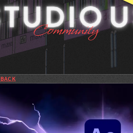
RE
 BACK