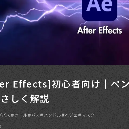
集
fter Effects]初心者向
やさしく解説
プパス
ツール
パス
ハンドル
ベジェ
マスク
つ