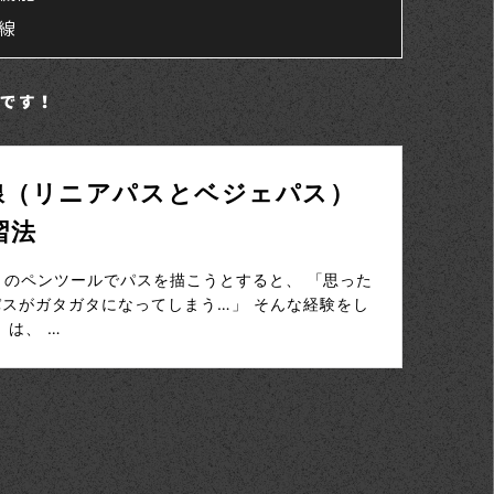
線
です！