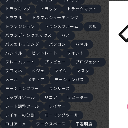
ツールバー
デザイン
テロップ
トラッキング
トラック
トラックマット
トラブル
トラブルシューティング
トランジション
トランスフォーム
ヌル
バウンディングボックス
パス
パスのトリミング
パソコン
パネル
ハンドル
ビットレート
フォント
フレームレート
プレビュー
プロジェクト
プロマネ
ベジェ
マイク
マスク
メール
メディア
モーションパス
モーションブラー
ランサーズ
リップルツール
リニア
リピーター
レート調整ツール
レイヤー
レイヤーの分割
ローリングツール
ロゴアニメ
ワークスペース
不透明度