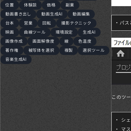
位置
体験談
価格
副業
動画書き出し
動画生成AI
動画編集
・パス
台本
営業
回転
撮影テクニック
映画
曲線ツール
環境設定
生成AI
画像作成
画面解像度
線
色温度
著作権
被写体を選択
複製
選択ツール
音楽生成AI
このツ
・ シ
・ マ