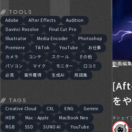
TOOLS
Adobe
After Effects
Audition
Davinci Resolve
Final Cut Pro
Illustrator
Media Encoder
Photoshop
Premiere
TikTok
YouTube
お仕事
カメラ
コンテ
スクール
その他
動画編
パソコン
マイク
モニター
口コミ
必見
案件獲得
生成AI
用語集
[A
を
TAGS
Creative Cloud
CXL
ENG
Gemini
シェイ
HDR
Mac - Apple
MacBook Neo
RGB
SSD
SUNO AI
YouTube