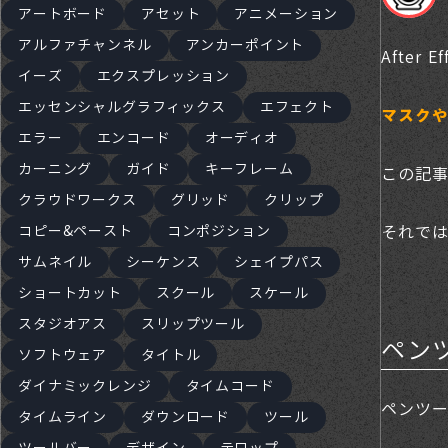
アートボード
アセット
アニメーション
アルファチャンネル
アンカーポイント
Afte
イーズ
エクスプレッション
エッセンシャルグラフィックス
エフェクト
マスク
エラー
エンコード
オーディオ
カーニング
ガイド
キーフレーム
この記
クラウドワークス
グリッド
クリップ
コピー&ペースト
コンポジション
それで
サムネイル
シーケンス
シェイプパス
ショートカット
スクール
スケール
スタジオアス
スリップツール
ペン
ソフトウェア
タイトル
ダイナミックレンジ
タイムコード
ペンツ
タイムライン
ダウンロード
ツール