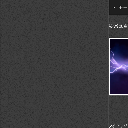
・ モ
💡
パス
ペン