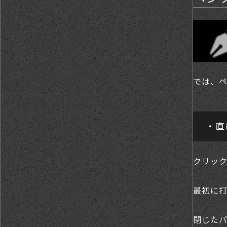
では、
・直
クリッ
最初に
閉じた