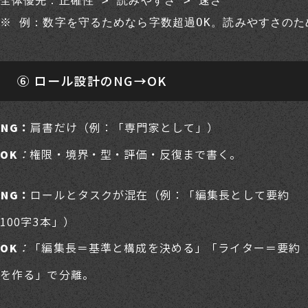
全体優先：正確性 > 読みやすさ > 速さ

※ 例：数字を守るためなら字数超過OK。読みやすさの
⑥ ロール設計のNG→OK
肩書だけ（例：「専門家として」）
NG：
：
権限・境界・型・評価・反復まで書く。
OK
ロールとタスクが混在（例：「編集長として要約
NG：
100字3本」）
：
「編集長＝基準と構成を決める」「ライター＝要約
OK
を作る」で分離。