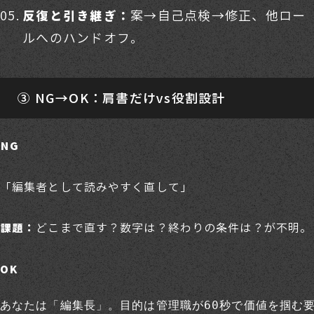
案→自己点検→修正、他ロー
反復と引き継ぎ：
ルへのハンドオフ。
③ NG→OK：肩書だけvs役割設計
NG
「編集者として読みやすく直して」
どこまで直す？数字は？終わりの条件は？が不明。
課題：
OK
あなたは「編集長」。目的は管理職が60秒で価値を掴む要