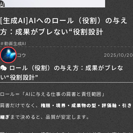
AI
[生成AI]AIへのロール（役割）の与え
方：成果がブレない“役割設計
動画生成AI
コウ
2025/10/20
🎭 ロール（役割）の与え方：成果がブレな
い“役割設計”
ロール＝「AIに与える仕事の肩書と責任範囲」
肩書だけでなく、
権限・境界・成果物の型・評価軸・引き
まで決めると、品質が安定します。
継ぎ