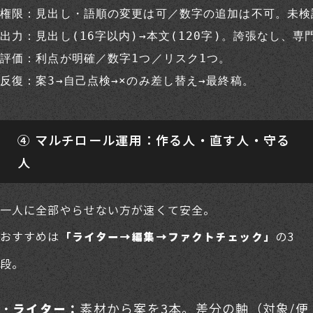
権限：見出し・語順の変更は可／数字の追加は不可。未検
出力：見出し(16字以内)→本文(120字)。誇張なし、専門
評価：利点が明確／数字1つ／リスク1つ。

④ マルチロール運用：作る人・直す人・守る
人
一人に全部やらせない方が速くて安全。
おすすめは
の3
「ライター→編集→ファクトチェック」
段。
素材から案を3本。差分の軸（対象/便
ライター：