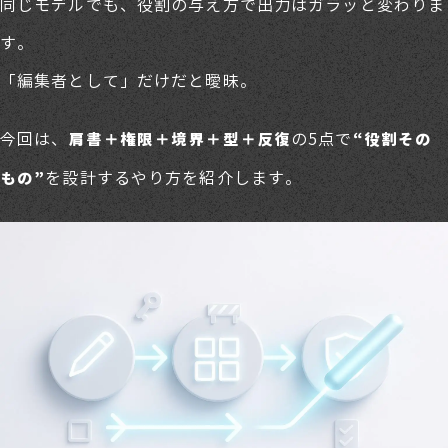
同じモデルでも、役割の与え方で出力はガラッと変わりま
す。
「編集者として」だけだと曖昧。
今回は、
の5点で
肩書＋権限＋境界＋型＋反復
“役割その
を設計するやり方を紹介します。
もの”