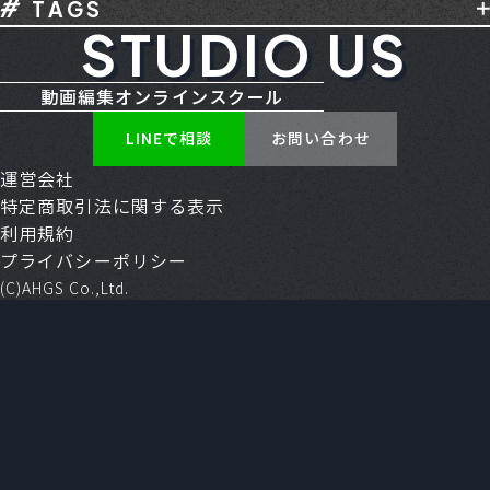
音声編集
TAGS
Davinci Resolve
Final Cut Pro
Illustrator
STUDIO US
Creative Cloud
CXL
ENG
Gemini
Media Encoder
Photoshop
Premiere
HDR
Mac - Apple
MacBook Neo
RGB
TikTok
YouTube
お仕事
カメラ
動画編集オンラインスクール
SSD
SUNO AI
YouTube
アートボード
コンテ
スクール
その他
パソコン
LINEで相談
お問い合わせ
アセット
アニメーション
アルファチャンネル
マイク
モニター
口コミ
必見
案件獲得
運営会社
アンカーポイント
イーズ
エクスプレッション
生成AI
用語集
特定商取引法に関する表示
エッセンシャルグラフィックス
エフェクト
利用規約
エラー
エンコード
オーディオ
カーニング
プライバシーポリシー
ガイド
キーフレーム
クラウドワークス
(C)AHGS Co.,Ltd.
グリッド
クリップ
コピー&ペースト
コンポジション
サムネイル
シーケンス
シェイプパス
ショートカット
スクール
スケール
スタジオアス
スリップツール
ソフトウェア
タイトル
ダイナミックレンジ