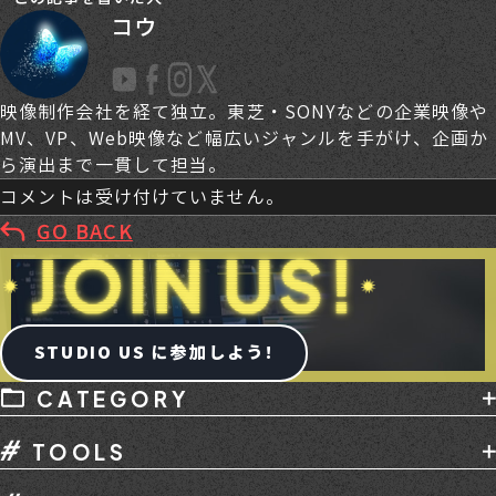
コウ
映像制作会社を経て独立。東芝・SONYなどの企業映像や
MV、VP、Web映像など幅広いジャンルを手がけ、企画か
ら演出まで一貫して担当。
コメントは受け付けていません。
GO BACK
STUDIO US に参加しよう!
CATEGORY
AI
デバイス
メディア掲載
副業
TOOLS
動画編集
動画編集スクール
撮影
講座
Adobe
After Effects
Audition