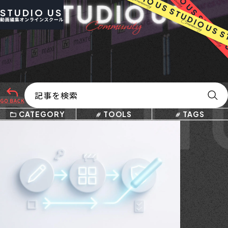
STUDIO US
 FUTU
CATEGORY
TOOLS
TAGS