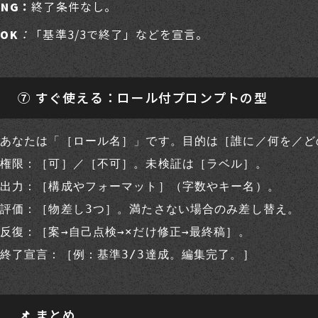
終了条件なし。
NG：
：
「基準3/3で終了」などを宣言。
OK
⑦ すぐ使える：ロール付プロンプトの型
あなたは「［ロール名］」です。目的は［誰に／何を／ど
権限：［可］／［不可］。未検証は［ラベル］。

出力：［構成やフォーマット］（字数やキー名）。

評価：［物差し3つ］。満たさない場合のみ差し替え。

反復：［案→自己点検→×だけ修正→最終稿］。

📌 まとめ