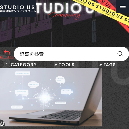
STUDIO US
 FUTU
CATEGORY
TOOLS
TAGS
AI