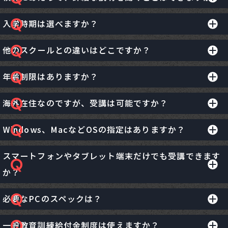
はい、最短ルートでご理解いただける「動画説明会」を
入学時期は選べますか？
ご用意しています。
決まった入学タイミングというのはありませんので、い
以下の動画で、スクールの全体像をご確認いただけま
他のスクールとの違いはどこですか？
つでも受講開始いただけます。
す。
1,000本以上の豊富な教材で、動画に関する幅広い知識
年齢制限はありますか？
とスキルを習得いただけます。また期間に縛られない永
年齢制限なく、学生から主婦・サラリーマンの方、シニ
久サポートで、お仕事を始めた後も受講生に伴走して一
海外在住なのですが、受講は可能ですか？
アの方まで幅広くご利用いただいております。
緒に夢を叶えていく仲間となれる点が、他のスクールと
はい、授業はすべてオンラインで完結するものになって
Windows、MacなどOSの指定はありますか？
の大きな違いです。
おりますので、世界中どこにいてもインターネット環境
Windows、Macどちらでも受講可能ですので、お好きな
さえあれば受講いただけます。
スマートフォンやタブレット端末だけでも受講できます
使い慣れた方で受講いただければと思います。
か？
スマートフォン、タブレット端末を教材の閲覧用として
必要なPCのスペックは？
使用することはできますが、受講にあたってはPCが必要
推奨スペックはこちらをご参照ください。
になります。
一般教育訓練給付金制度は使えますか？