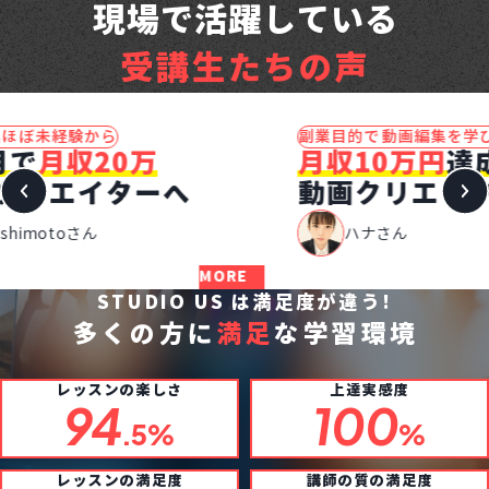
現場で活躍している
受講生たちの声
副業目的で動画編集を学び始め
未
月収10万円
達成
最
動画クリエイターへ
フ
ハナさん
MORE
MORE
STUDIO US は満足度が違う!
多くの方に
満足
な学習環境
レッスンの楽しさ
上達実感度
94
100
.5%
%
レッスンの満足度
講師の質の満足度