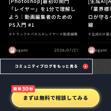
[生成AI]AIは本当に安全か？
門
ストレージ | 512GB
比較
「業界標準」を選ぶ理由とプ
解し
グラフィックボード | RTX 3060 以上
載さ
ロが守るべき情報漏洩の境界
の
線
事
生成AI
著作権
画編集
ogami
2026/07/06
07/21
コミュニティブログを
もっと
見る
まずは無料で相談してみる