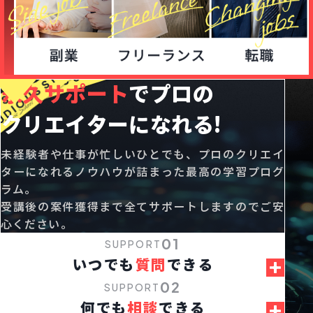
永久サポート
で
プロの
クリエイターになれる!
未経験者や仕事が忙しいひとでも、プロのクリエイ
ターになれるノウハウが詰まった最高の学習プログ
ラム。
受講後の案件獲得まで全てサポートしますのでご安
心ください。
01
SUPPORT
いつでも
質問
できる
02
SUPPORT
何でも
相談
できる