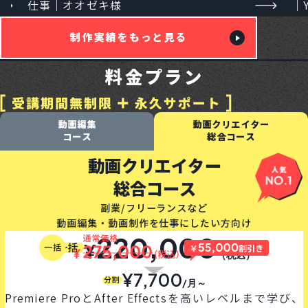
仕事｜オオゼキ様
｜
企画・構成力
Instagram広告動画
制作実績をもっと見る
開業・独立のしかた
税金・法律の知識
料金プラン
まずは無料で相談してみる
動画編集
動画クリエイター
コース
総合コース
動画クリエイター
総合コース
副業/フリーランスなど
動画編集・動画制作を仕事にしたい方向け
220,000
¥
一括
（税込）
¥7,700
分割
/月～
Premiere ProとAfter Effectsを高いレベルまで学び、