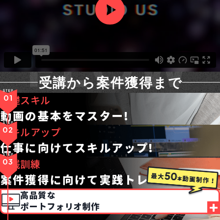
FLOW
受講から案件獲得まで
01
基礎スキル
動画の基本をマスター!
02
スキルアップ
仕事に向けてスキルアップ!
03
実践訓練
案件獲得に向けて実践トレーニング!
高品質な
ポートフォリオ制作