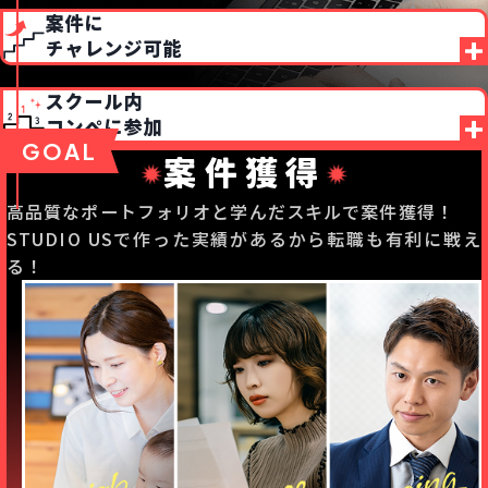
授業で制作した動画を活かして、案件獲得につながる高
案件に
品質なポートフォリオを制作！
チャレンジ可能
Studio US連携企業で即案件に挑戦できる！企業PRに役
スクール内
立つ実績が手に入れることができます！
コンペに参加
GOAL
Studio USではSchool内でコンペを実施。コンペに参加
案件獲得
して経験を積むことができる！
高品質なポートフォリオと学んだスキルで案件獲得！
STUDIO USで作った実績があるから転職も有利に戦え
る！