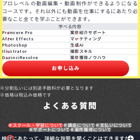
プロレベルの動画編集・動画制作ができるようになる
コースです。それ以外にも動画を仕事にするにあたり必
要なこと全てを学ぶことができます。
学べる内容
Premiere Pro
案件紹介サポート
After Effects
マーケティング
Photoshop
生成AI
Illustrator
撮影スキル
DavinciResolve
案件獲得ノウハウ
お申し込み
※分割払いには別途手数料が必要となります
※価格は税込み価格です
よくある質問
スクール・学習について
講座について
支払いについて
サポートについて
案件獲得について
検討にあたって、詳細な説明を聞くことはできますか？