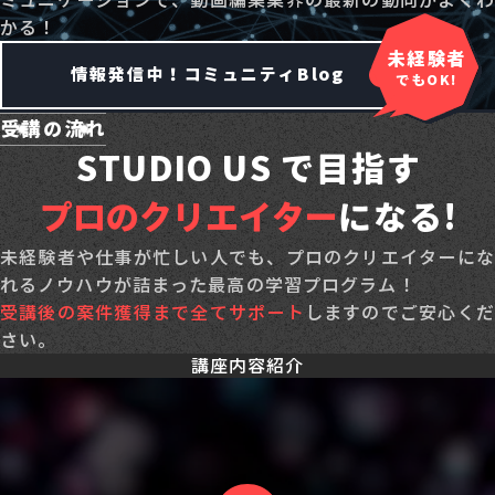
かる！
未経験者
情報発信中！コミュニティBlog
でもOK!
受講の流れ
STUDIO US で目指す
プロのクリエイター
になる!
まずは無料で相談してみる
未経験者や仕事が忙しい人でも、プロのクリエイターにな
れるノウハウが詰まった最高の学習プログラム！
受講後の案件獲得まで全てサポート
しますのでご安心く
さい。
講座内容紹介