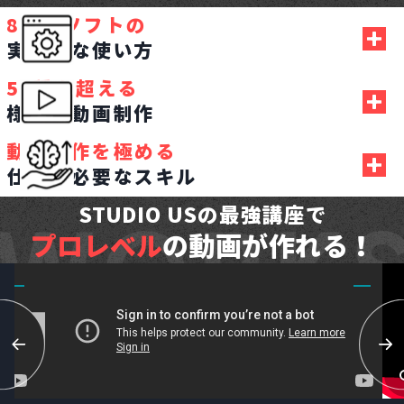
8つ
のソフトの
実践的な使い方
AfterEffects
50種
を超える
様々な動画制作
Premiere Pro
YouTube動画
動画制作を
極める
Photoshop
仕事に必要なスキル
結婚式・ブライダル動画
案件獲得ノウハウ
Illustrator
STUDIO USの最強講座で
インフォグラフィック動画
プロレベル
の動画が作れる！
撮影スキル
Audition
ロゴモーション
AI活用
DaVinci Resolve
キャラクターアニメーション
マーケティング
テラドーガ
企業紹介動画
ディレクション
Media Encoder
リリックビデオ