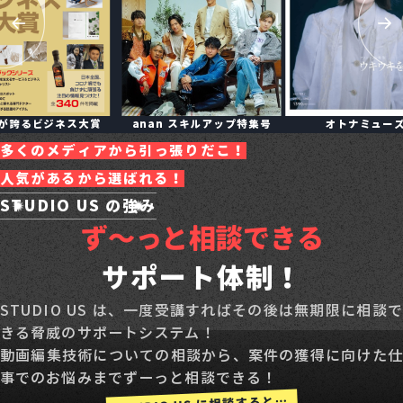
が誇るビジネス大賞
anan スキルアップ特集号
オトナミュー
多くのメディアから引っ張りだこ！
人気があるから選ばれる！
STUDIO US の強み
ず～っと相談できる
サポート体制！
STUDIO US は、一度受講すればその後は無期限に相談で
きる脅威のサポートシステム！
動画編集技術についての相談から、案件の獲得に向けた仕
事でのお悩みまでずーっと相談できる！