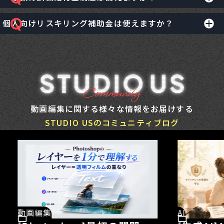
https://helpx.adobe.com/jp/after-
さらに詳しい相談や、講師に直接質問したい方は、
こち
effects/system-requirements.html
個人向けリスキリング補助金は使えますか？
はい、動画クリエイター総合コースでご利用頂けます。

ら
の個別相談をご活用ください。
また無料相談でも詳しくご案内させていただいておりま
詳細についてはzoom個別相談でご相談ください。
はい。
すのでお気軽にご相談くださいませ。
無料で個別相談に申し込む
動画クリエイター総合コースは、経済産業省の「リスキ
▼Mac
リングを通じたキャリアアップ支援事業」の対象講座と
CPU | M1以上
して、個人向けリスキリング補助金をご利用いただけま
動画編集に関する様々な情報をお届けする
メモリ | 16GB〜
す。
STUDIO USのコミュニティブログ
ストレージ | 512GB
詳しくは
こちらのページ
をご確認ください。
グラフィックボード | GPU：10コア.16コア
▼Windows
CPU | Intel Core I7〜第9～11世代
メデ
AI
メモリ | 16GB〜32GB
[ス