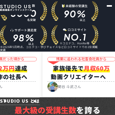
STUDIO US
※2026年5月時点、コエテコ・学びチョイスなど口コミサイトでの1位掲載
実績
AIを味方に、
ら
残業に追われる社畜会社員から
あなたの動画編集スキルを
成
家族優先で
月収60万
最強の武器に。
へ
動画クリエイターへ
S
関谷 斗武さん
STUDIO US とは
最大級の受講生数
を誇る