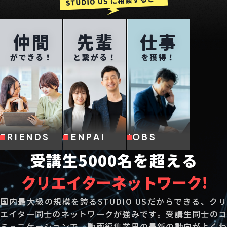
仲間
先輩
仕事
ができる！
と繋がる！
を獲得！
FRIENDS
SENPAI
JOBS
受講生5000名を超える
クリエイターネットワーク!
国内最大級の規模を誇るSTUDIO USだからできる、クリ
エイター同士のネットワークが強みです。
受講生同士のコ
ミュニケーションで、動画編集業界の最新の動向がよくわ