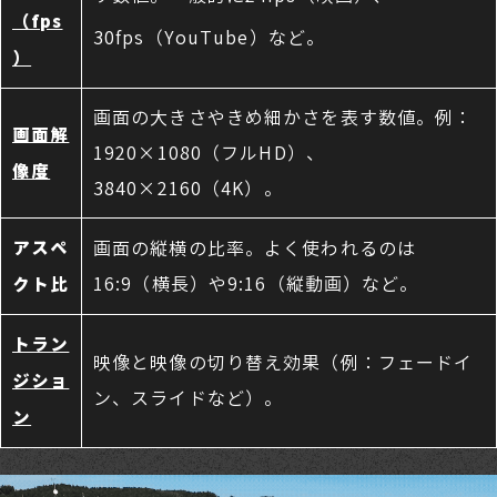
（fps
30fps（YouTube）など。
）
画面の大きさやきめ細かさを表す数値。例：
画面解
1920×1080（フルHD）、
像度
3840×2160（4K）。
アスペ
画面の縦横の比率。よく使われるのは
16:9（横長）や9:16（縦動画）など。
クト比
トラン
映像と映像の切り替え効果（例：フェードイ
ジショ
ン、スライドなど）。
ン