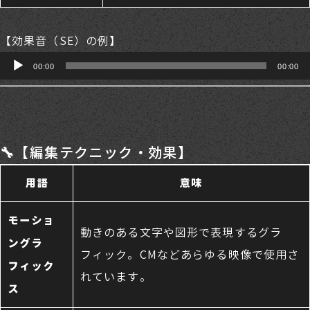
【効果音（SE）の例】
音
00:00
00:00
声
プ
レー
🔧【編集テクニック・効果】
ヤー
用語
意味
モーショ
動きのある文字や図形で表現するグラ
ングラ
フィック。CMなどあらゆる映像で使用さ
フィック
れています。
ス