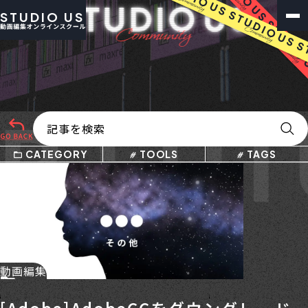
STUDIO US
 FUT
CATEGORY
TOOLS
TAGS
動画編集