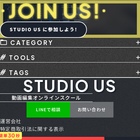
STUDIO US に参加しよう!
CATEGORY
AI
デバイス
メディア掲載
副業
TOOLS
動画編集
動画編集スクール
撮影
講座
Adobe
After Effects
Audition
音声編集
TAGS
Davinci Resolve
Final Cut Pro
Illustrator
STUDIO US
Creative Cloud
CXL
ENG
Gemini
Media Encoder
Photoshop
Premiere
HDR
Mac - Apple
MacBook Neo
RGB
TikTok
YouTube
お仕事
カメラ
動画編集オンラインスクール
SSD
SUNO AI
YouTube
アートボード
コンテ
スクール
その他
パソコン
LINEで相談
お問い合わせ
アセット
アニメーション
アルファチャンネル
マイク
モニター
口コミ
必見
案件獲得
運営会社
アンカーポイント
イーズ
エクスプレッション
生成AI
用語集
特定商取引法に関する表示
エッセンシャルグラフィックス
エフェクト
利用規約